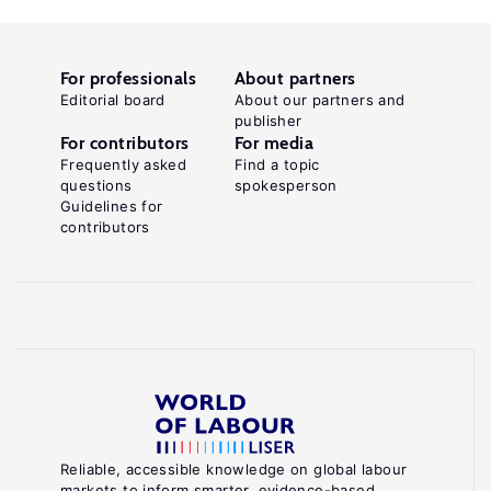
on
Return
.
Migration
For professionals
About partners
Cheltenham:
Editorial board
About our partners and
publisher
Edward
For contributors
For media
Elgar,
Frequently asked
Find a topic
questions
spokesperson
2021.
Guidelines for
Key
contributors
references
United
Nations
Department
of
Economic
and
Reliable, accessible knowledge on global labour
markets to inform smarter, evidence-based