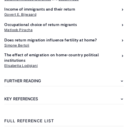
Income of immigrants and their return
Govert E. Bijwaard
Occupational choice of return migrants
Matloob Piracha
Does return migration influence fertility at home?
Further
Simone Bertoli
reading
The effect of emigration on home-country political
institutions
OECD
Elisabetta Lodigiani
International
Migration
FURTHER READING
Outlook
2008,
KEY REFERENCES
Part
.
III
Paris:
FULL REFERENCE LIST
OECD,