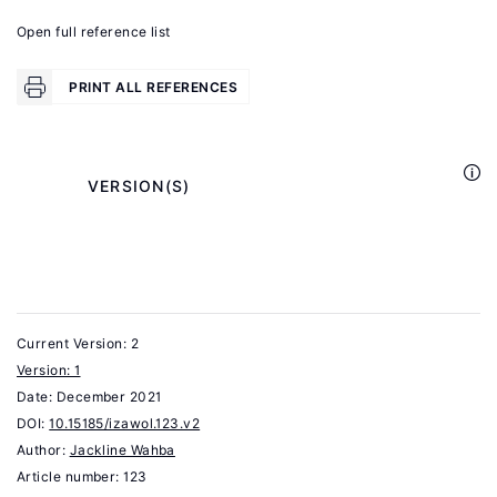
2008.
Open full reference list
Wahba,
PRINT ALL REFERENCES
J.
"The
economics
            VERSION(S)

of
return
migration"
In:
King,
Current Version: 2
R.,
Version: 1
Kuschminder,
Date:
December 2021
K.
DOI:
10.15185/izawol.123.v2
(eds).
Author:
Jackline Wahba
Handbook
Article number: 123