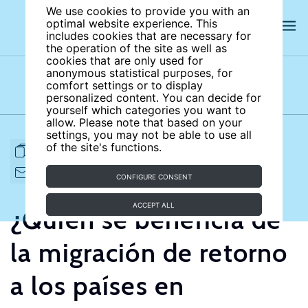
We use cookies to provide you with an
optimal website experience. This
includes cookies that are necessary for
the operation of the site as well as
cookies that are only used for
anonymous statistical purposes, for
comfort settings or to display
Subject areas
Authors
personalized content. You can decide for
yourself which categories you want to
allow. Please note that based on your
settings, you may not be able to use all
of the site's functions.
FULL ARTICLE
PRINT
CITE
EMAIL TO
DOWNLOAD
CONFIGURE CONSENT
ACCEPT ALL
¿Quién se beneficia de
la migración de retorno
a los países en