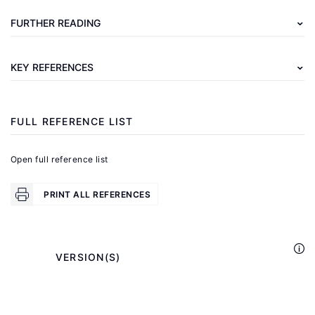
Migration
FURTHER READING
Outlook
2008,
KEY REFERENCES
Part
.
III
Paris:
FULL REFERENCE LIST
OECD,
2008.
Open full reference list
Wahba,
PRINT ALL REFERENCES
J.
"The
economics
            VERSION(S)

of
return
migration"