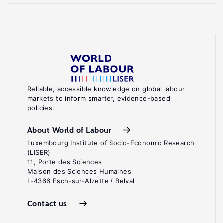
United
Nations
Department
of
Economic
and
Reliable, accessible knowledge on global labour
markets to inform smarter, evidence-based
Social
policies.
Affairs,
Population
About World of Labour
Division
Luxembourg Institute of Socio-Economic Research
(LISER)
International
11, Porte des Sciences
Migration
Maison des Sciences Humaines
L-4366 Esch-sur-Alzette / Belval
2020
Highlights
Contact us
.
(ST/ESA/SER.A/452)