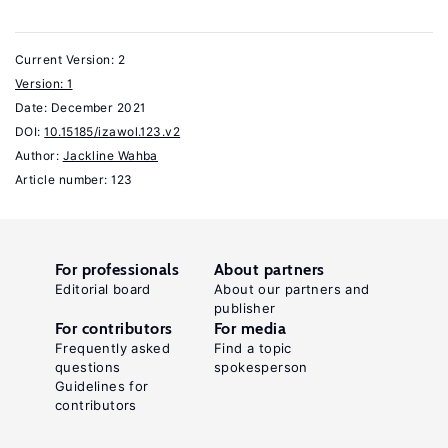
In:
King,
Current Version: 2
R.,
Version: 1
Kuschminder,
Date:
December 2021
K.
DOI:
10.15185/izawol.123.v2
(eds).
Author:
Jackline Wahba
Handbook
Article number: 123
on
Return
.
Migration
For professionals
About partners
Cheltenham:
Editorial board
About our partners and
publisher
Edward
For contributors
For media
Elgar,
Frequently asked
Find a topic
questions
spokesperson
2021.
Guidelines for
Key
contributors
references