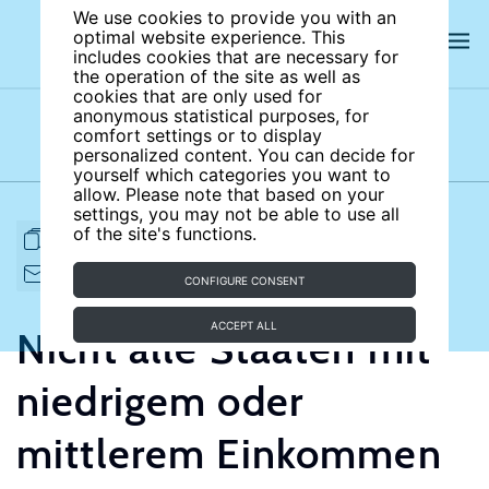
We use cookies to provide you with an
optimal website experience. This
includes cookies that are necessary for
the operation of the site as well as
cookies that are only used for
anonymous statistical purposes, for
comfort settings or to display
Subject areas
Authors
personalized content. You can decide for
yourself which categories you want to
allow. Please note that based on your
settings, you may not be able to use all
of the site's functions.
FULL ARTICLE
PRINT
CITE
EMAIL TO
DOWNLOAD
CONFIGURE CONSENT
ACCEPT ALL
Nicht alle Staaten mit
niedrigem oder
mittlerem Einkommen