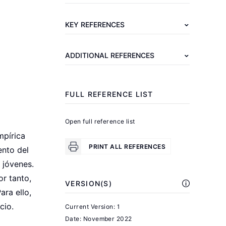
J.,
Miranda,
KEY REFERENCES
J.,
Jarmin,
ADDITIONAL REFERENCES
R.
"Who
creates
FULL REFERENCE LIST
jobs?
Small
Open full reference list
versus
mpírica
large
PRINT ALL REFERENCES
ento del
versus
 jóvenes.
young"
r tanto,
VERSION(S)
Review
ra ello,
of
cio.
Current Version: 1
Economics
Date:
November 2022