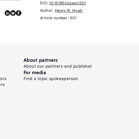
and
DOI:
10.15185/izawol.501
Author:
Henry R. Hyatt
Statistics
Article number: 501
95:2
(2013):
347–
361.
Ouimet,
About partners
P.,
About our partners and publisher
For media
Zarutskie,
ons
Find a topic spokesperson
R.
ors
"Who
works
for
startups?
The
relation