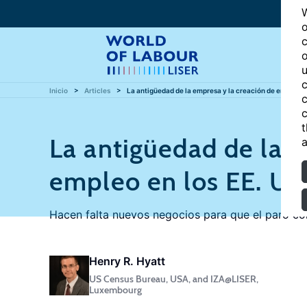
W
o
c
o
u
c
Inicio
Articles
La antigüedad de la empresa y la creación de empleo en
c
c
t
La antigüedad de la e
a
empleo en los EE. UU
Hacen falta nuevos negocios para que el paro co
Henry R. Hyatt
US Census Bureau, USA, and IZA@LISER,
Luxembourg