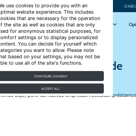
e use cookies to provide you with an
IZA@L
ptimal website experience. This includes
ookies that are necessary for the operation
Articles
Key topics
Opi
f the site as well as cookies that are only
sed for anonymous statistical purposes, for
omfort settings or to display personalized
 los EE. UU.
ontent. You can decide for yourself which
ategories you want to allow. Please note
hat based on your settings, you may not be
mpresa y la creación de
ble to use all of the site's functions.
.
CONFIGURE CONSENT
ACCEPT ALL
ntinúe bajo, pero las nuevas empresas necesitan préstamo