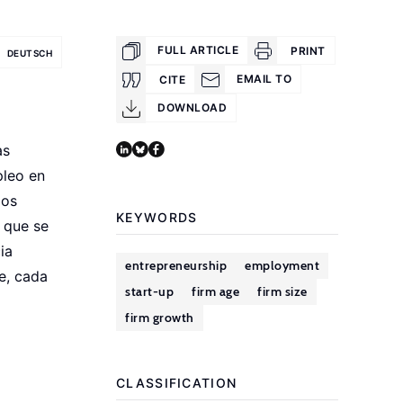
FULL ARTICLE
PRINT
DEUTSCH
EMAIL TO
CITE
DOWNLOAD
as
pleo en
los
KEYWORDS
s que se
ia
entrepreneurship
employment
e, cada
start-up
firm age
firm size
firm growth
CLASSIFICATION