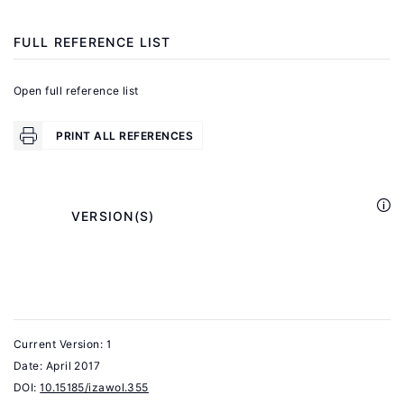
Competition
in
FULL REFERENCE LIST
Labor
.
Markets
Open full reference list
Princeton,
NJ:
PRINT ALL REFERENCES
Princeton
University
Press,
            VERSION(S)

2003.
Robinson,
J.
The
Current Version: 1
Economics
Date:
April 2017
of
DOI:
10.15185/izawol.355
Imperfect