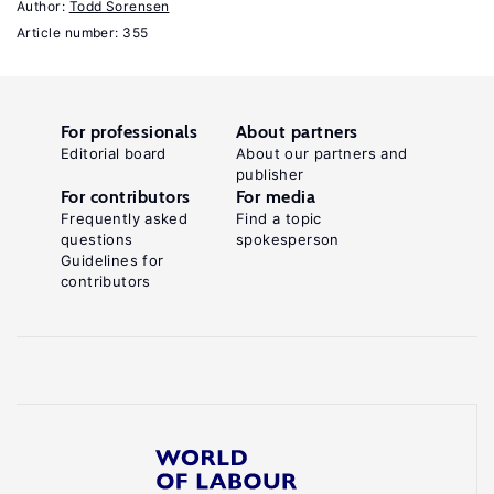
Author:
Todd Sorensen
.
Competition
Article number: 355
London:
Macmillan,
1933.
For professionals
About partners
Key
Editorial board
About our partners and
publisher
references
For contributors
For media
Frequently asked
Find a topic
Hirsch,
questions
spokesperson
Guidelines for
B.,
contributors
Jahn,
E.,
Schnabel,
C.
"Do
employers
possess