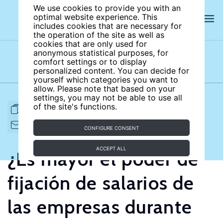
We use cookies to provide you with an
optimal website experience. This
includes cookies that are necessary for
the operation of the site as well as
cookies that are only used for
anonymous statistical purposes, for
comfort settings or to display
Subject areas
Authors
personalized content. You can decide for
yourself which categories you want to
allow. Please note that based on your
settings, you may not be able to use all
of the site's functions.
FULL ARTICLE
PRINT
CITE
EMAIL TO
DOWNLOAD
CONFIGURE CONSENT
ACCEPT ALL
¿Es mayor el poder de
fijación de salarios de
las empresas durante