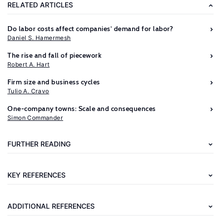
RELATED ARTICLES
Do labor costs affect companies’ demand for labor?
Daniel S. Hamermesh
The rise and fall of piecework
Robert A. Hart
Firm size and business cycles
Tulio A. Cravo
Further
One-company towns: Scale and consequences
reading
Simon Commander
Manning,
FURTHER READING
A.
Monopsony
KEY REFERENCES
in
Motion:
ADDITIONAL REFERENCES
Imperfect