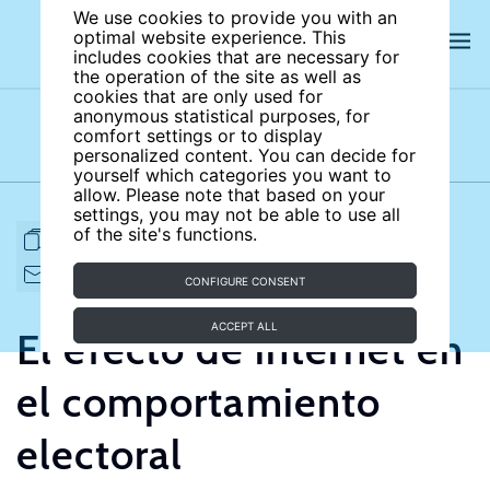
We use cookies to provide you with an
optimal website experience. This
includes cookies that are necessary for
the operation of the site as well as
cookies that are only used for
anonymous statistical purposes, for
comfort settings or to display
Subject areas
Authors
personalized content. You can decide for
yourself which categories you want to
allow. Please note that based on your
settings, you may not be able to use all
of the site's functions.
FULL ARTICLE
PRINT
CITE
EMAIL TO
DOWNLOAD
CONFIGURE CONSENT
ACCEPT ALL
El efecto de internet en
el comportamiento
electoral