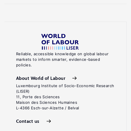
(eds).
Proceedings
of
the
Seventeenth
Conference
on
Reliable, accessible knowledge on global labour
markets to inform smarter, evidence-based
Uncertainty
policies.
in
Artificial
About World of Labour
.
Intelligence
Luxembourg Institute of Socio-Economic Research
(LISER)
San
11, Porte des Sciences
Francisco:
Maison des Sciences Humaines
L-4366 Esch-sur-Alzette / Belval
Morgan
Kaufman,
Contact us
2001.