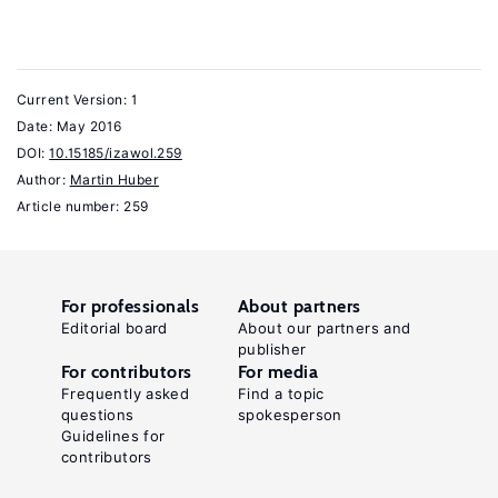
25:1
(2010):
51–
Current Version: 1
71.
Date:
May 2016
DOI:
10.15185/izawol.259
Pearl,
Author:
Martin Huber
J.
Article number: 259
"Direct
and
indirect
For professionals
About partners
effects"
Editorial board
About our partners and
publisher
In:
For contributors
For media
Breese,
Frequently asked
Find a topic
J.,
questions
spokesperson
Guidelines for
Koller,
contributors
D.