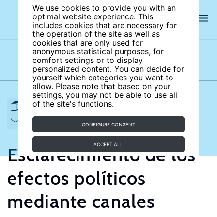
We use cookies to provide you with an
optimal website experience. This
includes cookies that are necessary for
the operation of the site as well as
cookies that are only used for
anonymous statistical purposes, for
comfort settings or to display
Subject areas
Authors
personalized content. You can decide for
yourself which categories you want to
allow. Please note that based on your
settings, you may not be able to use all
of the site's functions.
FULL ARTICLE
PRINT
CITE
EMAIL TO
DOWNLOAD
CONFIGURE CONSENT
ACCEPT ALL
Esclarecimiento de los
efectos políticos
mediante canales