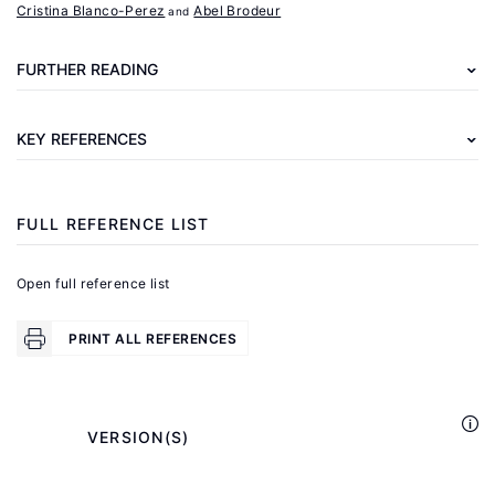
Cristina Blanco-Perez
Abel Brodeur
K.,
Keele,
FURTHER READING
L.,
Yamamoto,
KEY REFERENCES
T.
"Identification,
inference
FULL REFERENCE LIST
and
sensitivity
Open full reference list
analysis
for
PRINT ALL REFERENCES
causal
mediation
effects"
            VERSION(S)

Statistical
Science