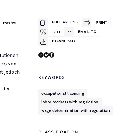
FULL ARTICLE
PRINT
ESPAÑOL
EMAIL TO
CITE
DOWNLOAD
tutionen
luss von
bt jedoch
KEYWORDS
z der
occupational licensing
labor markets with regulation
wage determination with regulation
CLASSIFICATION