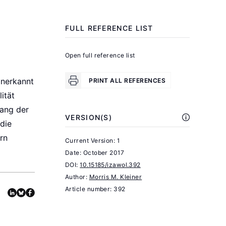
Regulation:
Analysis
FULL REFERENCE LIST
of
Case
Open full reference list
.
Studies
Kalamazoo,
anerkannt
PRINT ALL REFERENCES
MI:
ität
Upjohn
gang der
VERSION(S)
Institute
 die
Press,
rn
Current Version: 1
2013.
Date:
October 2017
DOI:
10.15185/izawol.392
Kleiner,
Author:
Morris M. Kleiner
M.
Article number: 392
M.
Guild-
Ridden