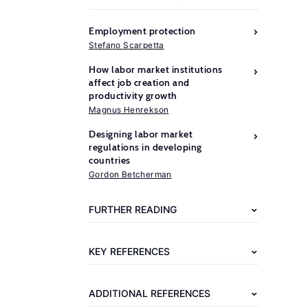
Employment protection
Stefano Scarpetta
How labor market institutions
affect job creation and
productivity growth
Magnus Henrekson
Designing labor market
regulations in developing
Further
countries
reading
Gordon Betcherman
Kleiner,
FURTHER READING
M.
M.
KEY REFERENCES
Stages
of
ADDITIONAL REFERENCES
Occupational