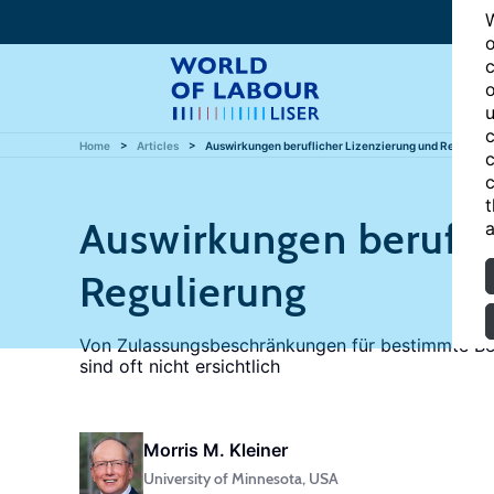
W
o
c
o
u
c
Home
Articles
Auswirkungen beruflicher Lizenzierung und Regulieru
c
c
t
Auswirkungen berufli
a
Regulierung
Von Zulassungsbeschränkungen für bestimmte Beru
sind oft nicht ersichtlich
Morris M. Kleiner
University of Minnesota, USA