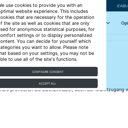
e use cookies to provide you with an
IZA@L
ptimal website experience. This includes
ookies that are necessary for the operation
Articles
Key topics
Opi
f the site as well as cookies that are only
sed for anonymous statistical purposes, for
omfort settings or to display personalized
ng
ontent. You can decide for yourself which
ategories you want to allow. Please note
hat based on your settings, you may not be
cher Lizenzierung und
ble to use all of the site's functions.
CONFIGURE CONSENT
ACCEPT ALL
fe profitieren die Lizenzinhaber, doch der Marktzugang wi