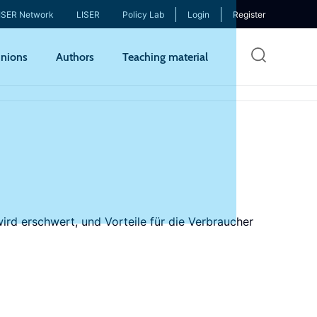
ISER Network
LISER
Policy Lab
Login
Register
Skip
nions
Authors
Teaching material
to
mai
cont
rd erschwert, und Vorteile für die Verbraucher