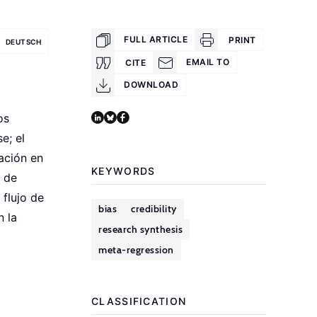
FULL ARTICLE
PRINT
DEUTSCH
EMAIL TO
CITE
DOWNLOAD
os
e; el
iación en
KEYWORDS
a de
 flujo de
bias
credibility
n la
research synthesis
meta-regression
CLASSIFICATION