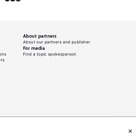
J.,
Laroche,
P.,
Nelson,
About partners
J.
About our partners and publisher
For media
P.,
ons
Find a topic spokesperson
Paldam,
ors
M.,
Poot,
J.,
Pugh,
G.,
Rosenberger,
R.
S.,
Rost,