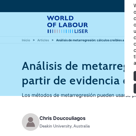
W
o
c
o
u
c
Inicio
Articles
Análisis de metarregresión: cálculos creíbles a partir 
c
c
t
Análisis de metarregre
a
partir de evidencia d
Los métodos de metarregresión pueden usarse para
Chris Doucouliagos
Deakin University, Australia