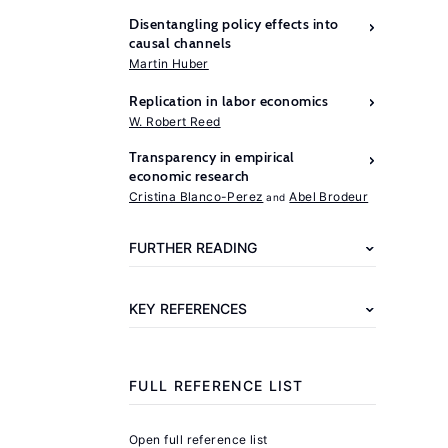
Disentangling policy effects into
causal channels
Martin Huber
Replication in labor economics
Further
W. Robert Reed
reading
Transparency in empirical
economic research
Stanley,
Cristina Blanco-Perez
Abel Brodeur
T.
D.,
FURTHER READING
Doucouliagos,
H.
KEY REFERENCES
Meta-
Regression
Analysis
FULL REFERENCE LIST
in
Economics
Open full reference list