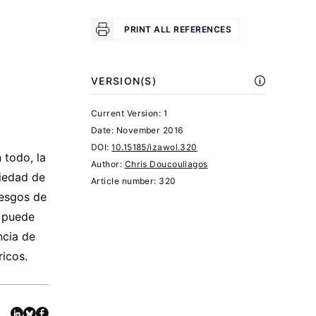
and
.
Business
PRINT ALL REFERENCES
Oxford:
Routledge,
VERSION(S)
2012.
Stanley,
Current Version: 1
Date:
November 2016
T.
DOI:
10.15185/izawol.320
D.,
 todo, la
Author:
Chris Doucouliagos
Doucouliagos,
riedad de
Article number: 320
H.,
sesgos de
Giles,
e puede
M.,
ncia de
Heckemeyer,
ricos.
J.,
Johnson,
R.