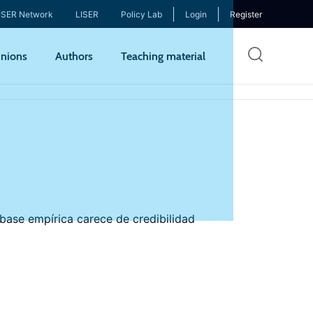
ISER Network
LISER
Policy Lab
Login
Register
Skip
nions
Authors
Teaching material
to
mai
cont
base empírica carece de credibilidad