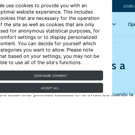
e use cookies to provide you with an
IZA@L
ptimal website experience. This includes
ookies that are necessary for the operation
Articles
Key topics
Opi
f the site as well as cookies that are only
sed for anonymous statistical purposes, for
omfort settings or to display personalized
de evidencia de fuentes diferentes
ontent. You can decide for yourself which
ategories you want to allow. Please note
hat based on your settings, you may not be
sión: cálculos creíbles a
ble to use all of the site's functions.
e fuentes diferentes
CONFIGURE CONSENT
ACCEPT ALL
 desarrollar políticas basadas en la evidencia cuando la 