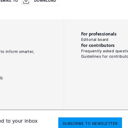
EMAIL TO
DOWNLOAD
For professionals
Editorial board
For contributors
Frequently asked questi
 to inform smarter,
Guidelines for contribut
R)
ed to your inbox
SUBSCRIBE
TO NEWSLETTER