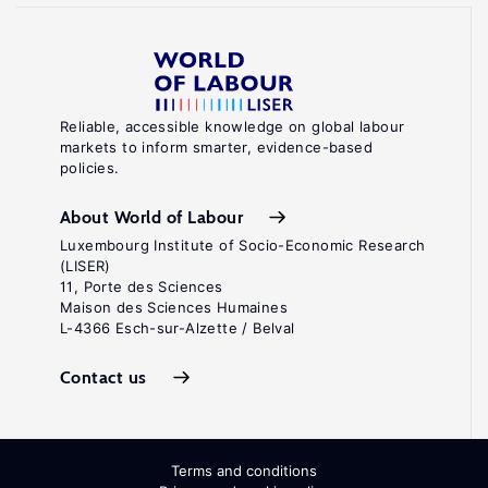
training
on
microfinance
clients
Reliable, accessible knowledge on global labour
markets to inform smarter, evidence-based
and
policies.
institutions"
Review
About World of Labour
of
Luxembourg Institute of Socio-Economic Research
(LISER)
Economics
11, Porte des Sciences
and
Maison des Sciences Humaines
L-4366 Esch-sur-Alzette / Belval
Statistics
93:2
Contact us
(2011):
510–
527.
Terms and conditions