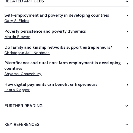
RELATED ARTICLES
Self-employment and poverty in developing countries
Gary S. Fields
Poverty persistence and poverty dynamics
Martin Biewen
Do family and kinship networks support entrepreneurs?
Christophe Jalil Nordman
Microfinance and rural non-farm employment in developing
countries
Shyamal Chowdhury
Further
How digital payments can benefit entrepreneurs
reading
Leora Klapper
Bauchet,
FURTHER READING
J.,
Marshall,
KEY REFERENCES
C.,