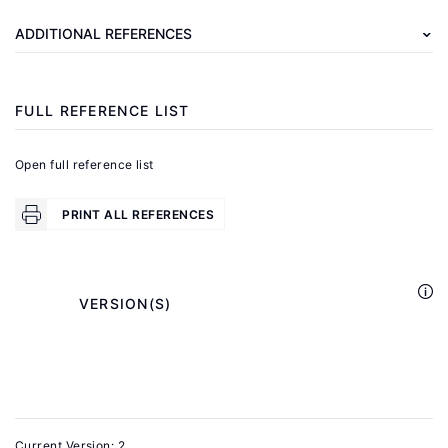
Starita,
ADDITIONAL REFERENCES
L.,
Thomas,
J.,
FULL REFERENCE LIST
Yalouris,
A.
Open full reference list
Latest
Findings
PRINT ALL REFERENCES
from
Randomized
Evaluations
            VERSION(S)

of
.
Microfinance
Washington,
DC:
Consultative
Current Version: 2