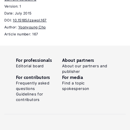
Group
Version: 1
Date:
to
July 2015
DOI:
10.15185/izawol.167
Assist
Author:
Yoonyoung Cho
the
Article number: 167
Poor/World
Bank,
2011.
For professionals
About partners
Karlan,
Editorial board
About our partners and
publisher
D.,
For contributors
For media
Valdivia,
Frequently asked
Find a topic
questions
spokesperson
C.
Guidelines for
"Teaching
contributors
entrepreneurship:
Impact
of
business