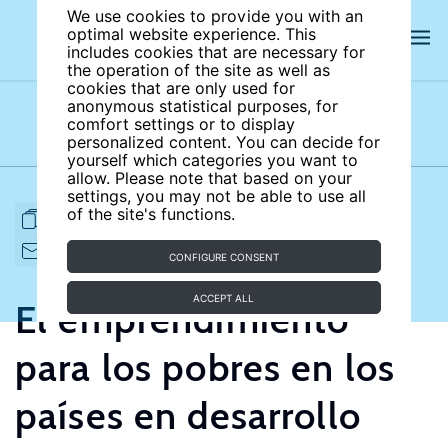
We use cookies to provide you with an
optimal website experience. This
includes cookies that are necessary for
the operation of the site as well as
cookies that are only used for
anonymous statistical purposes, for
comfort settings or to display
Subject areas
Authors
personalized content. You can decide for
yourself which categories you want to
allow. Please note that based on your
settings, you may not be able to use all
of the site's functions.
FULL ARTICLE
PRINT
CITE
EMAIL TO
DOWNLOAD
CONFIGURE CONSENT
ACCEPT ALL
El emprendimiento
para los pobres en los
países en desarrollo