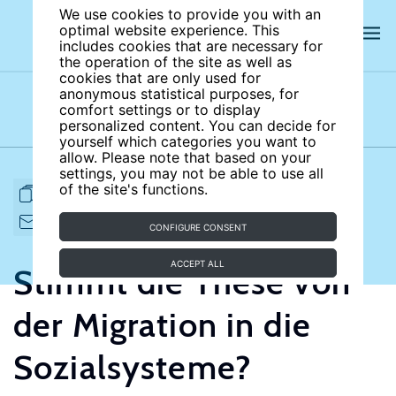
We use cookies to provide you with an
optimal website experience. This
includes cookies that are necessary for
the operation of the site as well as
cookies that are only used for
anonymous statistical purposes, for
comfort settings or to display
Subject areas
Authors
personalized content. You can decide for
yourself which categories you want to
allow. Please note that based on your
settings, you may not be able to use all
of the site's functions.
FULL ARTICLE
PRINT
CITE
EMAIL TO
DOWNLOAD
CONFIGURE CONSENT
ACCEPT ALL
Stimmt die These von
der Migration in die
Sozialsysteme?