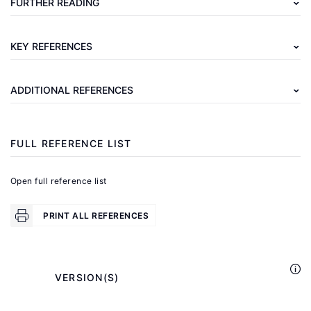
Adema,
FURTHER READING
W.,
Fron,
KEY REFERENCES
P.,
Ladaique,
ADDITIONAL REFERENCES
M.
Is
the
FULL REFERENCE LIST
European
Welfare
Open full reference list
State
Really
PRINT ALL REFERENCES
More
Expensive?
Indicators
            VERSION(S)

on