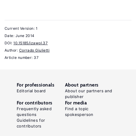
Social
Spending,
1980–
2012;
Current Version: 1
and
Date:
June 2014
DOI:
10.15185/izawol.37
a
Author:
Corrado Giulietti
Manual
Article number: 37
to
the
OECD
For professionals
About partners
Social
Editorial board
About our partners and
Expenditure
publisher
For contributors
For media
Database
Frequently asked
Find a topic
(SOCX)
questions
spokesperson
OECD
Guidelines for
contributors
Social,