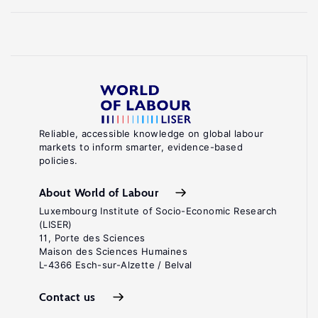
Employment
and
Migration
Working
Papers,
2011.
Boeri,
Reliable, accessible knowledge on global labour
markets to inform smarter, evidence-based
T.,
policies.
Hanson,
G.
About World of Labour
H.,
Luxembourg Institute of Socio-Economic Research
(LISER)
McCormick,
11, Porte des Sciences
B.
Maison des Sciences Humaines
L-4366 Esch-sur-Alzette / Belval
(eds).
Immigration
Contact us
Policy