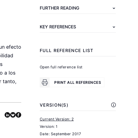
D.,
FURTHER READING
Wetzels,
C.
KEY REFERENCES
(eds).
Social
 un efecto
Policies,
FULL REFERENCE LIST
ilidad
Labour
as
Markets
Open full reference list
o a los
and
r tanto,
Motherhood:
PRINT ALL REFERENCES
A
Comparative
VERSION(S)
Analysis
of
Current Version: 2
European
Version: 1
.
Countries
Date:
September 2017