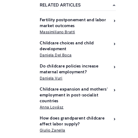
RELATED ARTICLES
Fertility postponement and labor
market outcomes
Massimiliano Bratti
Childcare choices and child
development
Daniela Del Boca
Do childcare policies increase
maternal employment?
Daniela Vuri
Childcare expansion and mothers’
employment in post-socialist
countries
Further
Anna Lovász
reading
How does grandparent childcare
affect labor supply?
Del
Giulio Zanella
Boca,