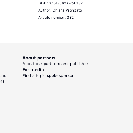
DOI:
Cambridge:
10.15185/izawol.382
Author:
Chiara Pronzato
Cambridge
Article number: 382
University
Press,
2007.
Kohler,
H.
About partners
About our partners and publisher
P.,
For media
Billari,
ons
Find a topic spokesperson
ors
F.
C.,
Ortega,
J.
A.
"The
emergence