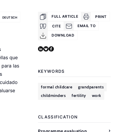
FULL ARTICLE
PRINT
DEUTSCH
EMAIL TO
CITE
DOWNLOAD
s
llas que
 para las
KEYWORDS
s
 cuidado
formal childcare
grandparents
aluarse
childminders
fertility
work
CLASSIFICATION
Programme evaluation