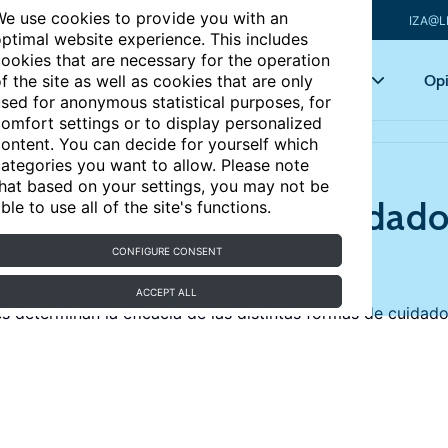
e use cookies to provide you with an
IZA@L
ptimal website experience. This includes
ookies that are necessary for the operation
Articles
Key topics
Opi
f the site as well as cookies that are only
sed for anonymous statistical purposes, for
omfort settings or to display personalized
l alternativos
ontent. You can decide for yourself which
ategories you want to allow. Please note
hat based on your settings, you may not be
undidad y tipos de cuidad
ble to use all of the site's functions.
CONFIGURE CONSENT
ACCEPT ALL
es determinan la eficacia de las distintas formas de cuidado 