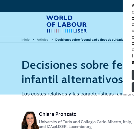
W
o
c
o
u
c
Inicio
Articles
Decisiones sobre fecundidad y tipos de cuidado infanti
c
c
t
Decisiones sobre fec
a
infantil alternativos
Los costes relativos y las características familiar
Chiara Pronzato
University of Turin and Collegio Carlo Alberto, Italy,
and IZA@LISER, Luxembourg